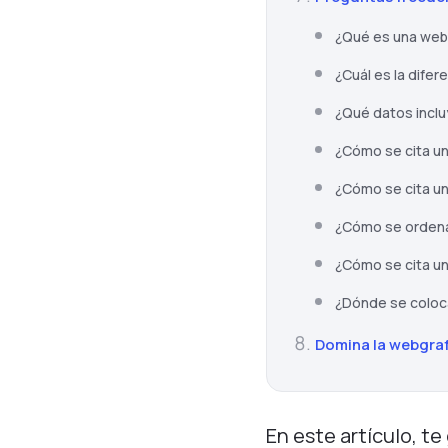
¿Qué es una web
¿Cuál es la difer
¿Qué datos inclu
¿Cómo se cita un
¿Cómo se cita u
¿Cómo se ordena
¿Cómo se cita un 
¿Dónde se coloca
Domina la webgrafí
En este artículo, t