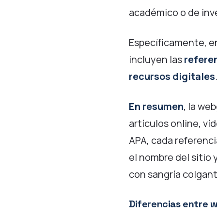
académico o de inv
Específicamente, en
incluyen las
referen
recursos digitales
En resumen
, la we
artículos online, v
APA, cada referencia
el nombre del sitio 
con sangría colgant
Diferencias entre w