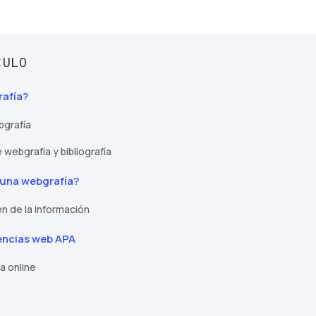
CULO
rafía?
bgrafía
 webgrafía y bibliografía
 una webgrafía?
en de la información
encias web APA
ta online